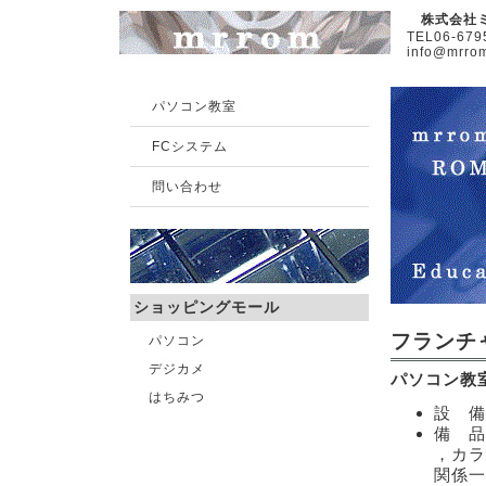
株式会社ミ
TEL06-679
info@mrrom
パソコン教室
FCシステム
問い合わせ
ショッピングモール
フランチ
パソコン
デジカメ
パソコン教
はちみつ
設 備
備 品
，カラ
関係一